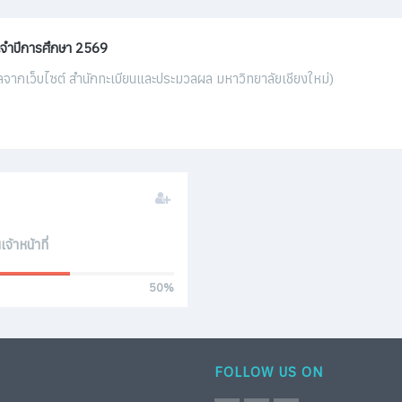
ระจำปีการศึกษา 2569
มูลจากเว็บไซต์ สำนักทะเบียนและประมวลผล มหาวิทยาลัยเชียงใหม่)
ยนเชียงรายวิทยาคม ในโอกาสศึกษาดูงานภายในคณะฯ
เข้าฤดูกาลสอบปลายภาค ปีการศึกษา 2566
จ้าหน้าที่
50
50%
ารเลือกวิชาโทสำหรับนักศึกษา เตรียมความพร้อมสู่การเป็นบัณฑิตที่มีควา
รธุรกิจแก่นักเรียนโรงเรียนวารีเชียงใหม่
FOLLOW US ON