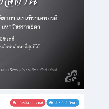
สำหรับคณาจารย์
สำหรับนักศึกษา
คู่มือสำหรับหัวหน้าภาควิชา